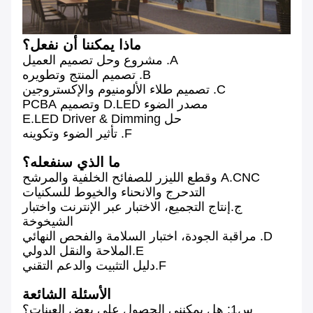
ماذا يمكننا أن نفعل؟
A. مشروع وحل تصميم العميل
B. تصميم المنتج وتطويره
C. تصميم طلاء الألومنيوم والإكستروجين
مصدر الضوء D.LED وتصميم PCBA
حل E.LED Driver & Dimming
F. تأثير الضوء وتكوينه
ما الذي سنفعله؟
A.CNC وقطع الليزر للصفائح الخلفية والمرشح
التدحرج والانحناء والخيوط للسكنيات
ج.إنتاج التجميع، الاختبار عبر الإنترنت واختبار
الشيخوخة
D. مراقبة الجودة، اختبار السلامة والفحص النهائي
E.الملاحة والنقل الدولي
F.دليل التثبيت والدعم التقني
الأسئلة الشائعة
س1: هل يمكنني الحصول على بعض العينات؟