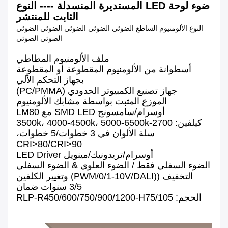
ضوء لوحة LED المستديرة المنسدلة ---- النوع
الثابت للمنتشر
النوع الألومنيوم الساطع الضوئي الضوئي الضوئي الضوئي الضوئي
الضوئي الضوئي
ملف الألومنيوم المطاطي
أسطوانة من الألومنيوم المقطوعة أو المقطوعة
بجهاز التحكم الآلي
جهاز تصنيع الكمبيوتر الحدودي (PC/PMMA)
الموزع المثبت بواسطة مشابك الألومنيوم
أوسرام/سامسونج SMD LED مع LM80
كيلفين: 2700-3500k، 4000-4500k، 5000-6500k
سلة الألوان في 3 خطوات/5 خطوات،
CRI>80/CRI>90
أوسرام/تريدونيك/مينويل LED Driver
الضوء السفلي فقط / الضوء العلوي & الضوء السفلي
التخفيف ((PWM/0/1-10V/DALI) وتغيير الكلفين
3/5 سنوات ضمان
الحجم: RLP-R450/600/750/900/1200-H75/105