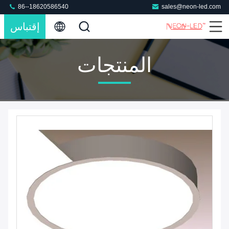
86--18620586540
sales@neon-led.com
إقتباس
المنتجات