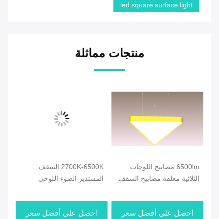
led square surface light
منتجات مماثلة
6500lm مصابيح اللوحات
2700K-6500K السقف
LED
60
الثلاثية معلقة مصابيح السقف
المستدير الضوء اللوحي
LED
2
المضيء قابل للتخفيف
ght
مخصص
ضوء
احصل على أفضل سعر
احصل على أفضل سعر
ا