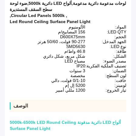
لوحات مدعومة دائرية مدعومة,ألواح LED دائرية 5000k,ضوء لوحة
سطح السقف المستديرة
,
Circular Led Panels 5000k
,
Led Round Ceiling Surface Panel Light
المواد:
الألومنيوم
LED QTY:
156 المصابيح/م
الحجم:
D600X75mm
الجهد المدخل:
90-277 فولت، 50/60 هرتز
نوع LED:
SMD5630
طاقة:
46.8 واط/م
الشكل:
شكل مربع، شكل دائري
مصدر الضوء:
مصباح LED
تصنيف الملكية الفكرية:
IP20
الضمان:
3 سنوات
لون السطح:
مخصصة
خافت:
0/1-10 فولت، دالي
لومينز:
5200 إل إم
تيار الخروج:
1200 مللي أمبير
الوصف
ألواح LED دائرية مدفونة 5000k-6500k LED Round Ceiling
Surface Panel Light