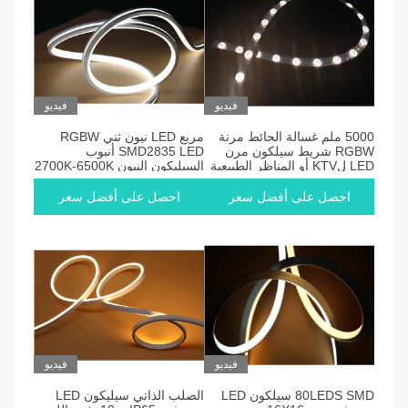
فيديو
فيديو
5000 ملم غسالة الحائط مرنة
مربع LED نيون ثني RGBW
RGBW شريط سيلكون مرن
SMD2835 LED أنبوب
LED لKTV أو المناظر الطبيعية
السيليكون النيون 2700K-6500K
احصل على أفضل سعر
احصل على أفضل سعر
فيديو
فيديو
80LEDS SMD سيلكون LED
الصلب الذاتي سيليكون LED