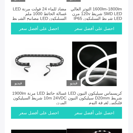
1600lm-1800lm التوتر العالي
مضاد للماء 24 فولت مرنة LED
SMD LED شريط 120v مرن
غسالة الحائط 1000 ملم
LED شريط السيليكون IP65
السيليكون LED مصابيح الشريط
احصل على أفضل سعر
احصل على أفضل سعر
فيديو
فيديو
كريسماس سيليكون النيون LED
غسالة حائط LED مرنة 1900lm
شريط D20mm سيليكون النيون
10m 24VDC شريط السيليكون
فليكس لغرفة النوم
المرن
احصل على أفضل سعر
احصل على أفضل سعر