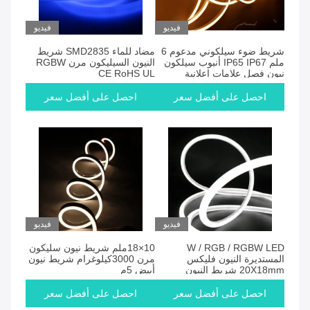
فيديو
فيديو
شريط ضوء سيلكوني مدعوم 6
مضاد للماء SMD2835 شريط
ملم IP65 IP67 أنبوب سيلكون
النيون السيليكون مرن RGBW
نيون فصل علامات إعلانية
CE RoHS UL
احصل على أفضل سعر
احصل على أفضل سعر
فيديو
فيديو
W / RGB / RGBW LED
10×18ملم شريط نيون سليكون
المستديرة النيون فليكس
مرن 3000كيلوغرام شريط نيون
20X18mm شريط النيون
أبيض 5م
السيليكون SMD2835
احصل على أفضل سعر
احصل على أفضل سعر