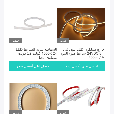
فيديو
فيديو
خارج سيلكون LED نيون ثني
الشفافية مرنة الشريط LED
24VDC 5m شريط ضوء النيون
4000K 24 فولت 12 فولت
400lm / M
مصابيح الحبل
احصل على أفضل سعر
احصل على أفضل سعر
فيديو
فيديو